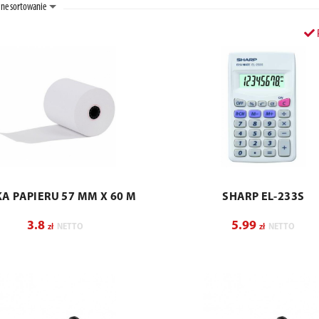
ne sortowanie
A PAPIERU 57 MM X 60 M
SHARP EL-233S
3.8
5.99
zł
NETTO
zł
NETTO