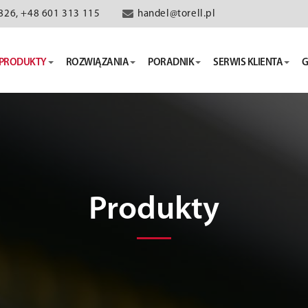
826, +48 601 313 115
handel@torell.pl
PRODUKTY
ROZWIĄZANIA
PORADNIK
SERWIS KLIENTA
G
Produkty