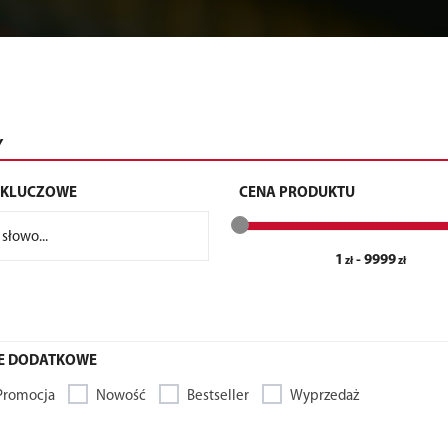
Y
 KLUCZOWE
CENA PRODUKTU
1
-
9999
E DODATKOWE
Promocja
Nowość
Bestseller
Wyprzedaż