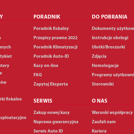
Y
PORADNIK
DO POBRANIA
Poradnik fiskalny
Dokumenty użytkow
a
Przepisy prawne 2022
Instrukcje obsługi
anych
Poradnik Klimatyzacji
Ulotki/Broszurki
tykiet
Poradnik Auto-ID
Zdjęcia
utery
Kasy on-line
Homologacje
e
FAQ
Programy użytkown
dów
Zapytaj Eksperta
Sterowniki
rki fiskalne
SERWIS
O NAS
Zakup nowej kasy
Warunki współpracy
ksploatacyjne
Naprawa gwarancyjna
Zaufali nam
Serwis Auto ID
Kariera