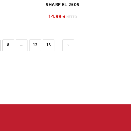
SHARP EL-250S
14.99
zł
NETTO
8
...
12
13
›