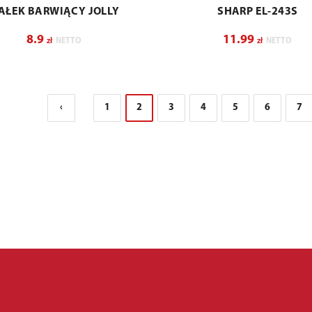
AŁEK BARWIĄCY JOLLY
SHARP EL-243S
8.9
11.99
zł
NETTO
zł
NETTO
‹
1
2
3
4
5
6
7