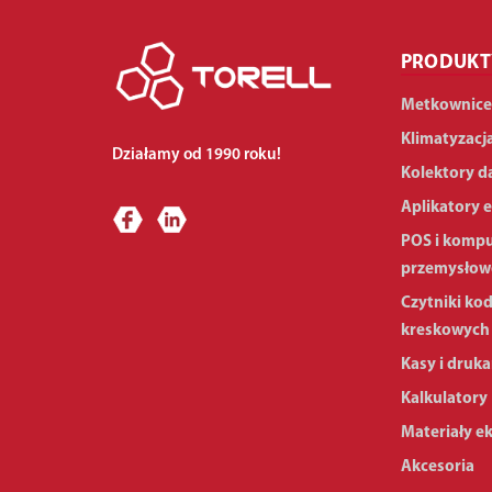
PRODUKT
Metkownice
Klimatyzacj
Działamy od 1990 roku!
Kolektory d
Aplikatory e
POS i komp
przemysłow
Czytniki ko
kreskowych
Kasy i druka
Kalkulatory
Materiały e
Akcesoria