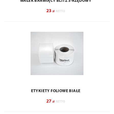
WAŁEK BARWIĄCY BLITZ 3-RZĘDOWY
23
zł
NETTO
ETYKIETY FOLIOWE BIAŁE
27
zł
NETTO