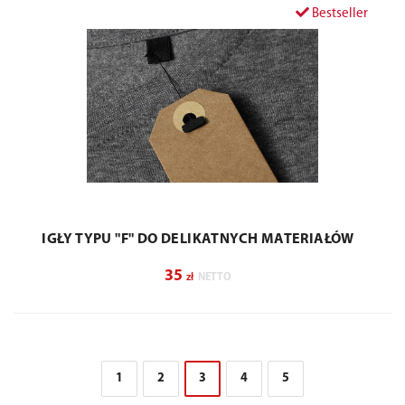
Bestseller
IGŁY TYPU "F" DO DELIKATNYCH MATERIAŁÓW
35
zł
NETTO
1
2
3
4
5