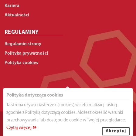
Kariera
Aktualności
REGULAMINY
Regulamin strony
Polityka prywatności
Polityka cookies
Polityka dotycząca cookies
Ta strona używa ciasteczek (cookies) w celu realizacji usług
zgodnie z Polityką dotyczącą cookies. Możesz określić warunki
przechowywania lub dostępu do cookie w Twojej przeglądarce.
©2025 Created by
INPROX
|
INPROX SOFTWARE
. All Rights
Czytaj więcej
Reserved.
Akceptuj