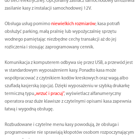
do sieci elektrycznej. Opcjonalny zasilacz samochodowy umożliwia
zasilanie kasy z instalacji samochodowej 12V.
Obsługa usług pomimo
niewielkich rozmiarów
; kasa potrafi
obsłużyć parking, małą pralnię lub wypożyczalnię sprzętu
wodnego pamiętając niezbędne cechy transakcji aż do jej
rozliczenia i stosując zaprogramowany cennik.
Komunikacja z komputerem odbywa się przez USB, a przewód jest
w standardowym wyposażeniem kasy. Ponadto kasa może
współpracować z czytnikiem kodów kreskowych oraz wagą albo
szufladą kasjerską (opcja). Dzięki wyposażeniu w szybką drukarkę
termiczną typu
„wrzuć i pracuj”
, wyświetlacz alfanumeryczny
operatora oraz duże klawisze z czytelnymi opisami kasa zapewnia
łatwą i wygodną obsługę.
Rozbudowane i czytelne menu kasy powodują, że obsługa i
programowanie nie sprawiają kłopotów osobom rozpoczynającym