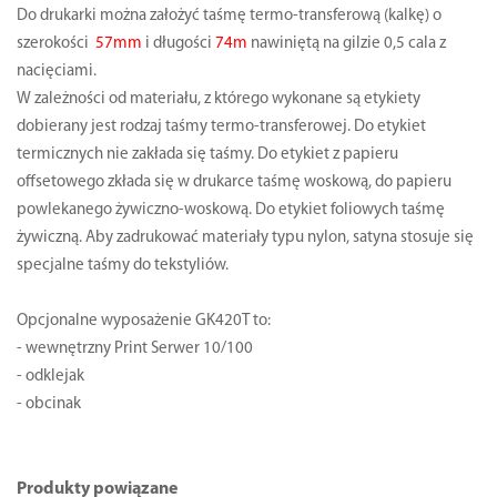
Do drukarki można założyć taśmę termo-transferową (kalkę) o
szerokości
57mm
i długości
74m
nawiniętą na gilzie 0,5 cala z
nacięciami.
W zależności od materiału, z którego wykonane są etykiety
dobierany jest rodzaj taśmy termo-transferowej. Do etykiet
termicznych nie zakłada się taśmy. Do etykiet z papieru
offsetowego zkłada się w drukarce taśmę woskową, do papieru
powlekanego żywiczno-woskową. Do etykiet foliowych taśmę
żywiczną. Aby zadrukować materiały typu nylon, satyna stosuje się
specjalne taśmy do tekstyliów.
Opcjonalne wyposażenie GK420T to:
- wewnętrzny Print Serwer 10/100
- odklejak
- obcinak
Produkty powiązane