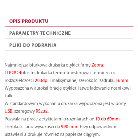
OPIS PRODUKTU
PARAMETRY TECHNICZNE
PLIKI DO POBRANIA
Najmniejsza biurkowa drukarka etykiet firmy
Zebra
.
TLP2824
plus to drukarka termo-transferowa i termiczna o
rodzdzielczości
203dp
i i maksymalnej szerokości zadruku
56mm
.
Wyposażona w autokalibrację etykiet, łatwe ładowanie nosników i
kalki.
W standardowym wykonaniu drukarka wyposażona jest w porty
USB
, szeregowy
RS232
.
Pozwala na pracę z etykietami o rozmiarach od
19 do 60mm
szerokości oraz wysokości do
990 mm
. Przy odpowiednim
ustawieniu drukuje również na papierze ciągłym.