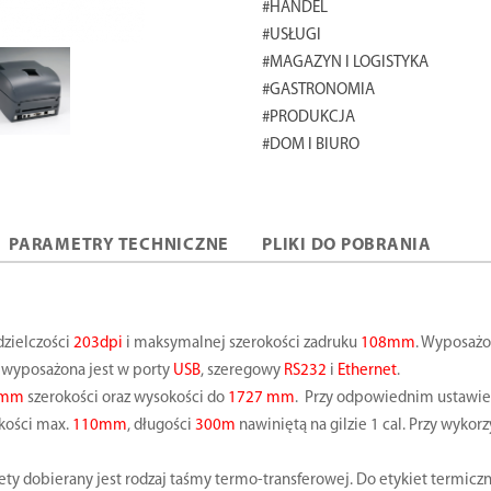
#HANDEL
#USŁUGI
#MAGAZYN I LOGISTYKA
#GASTRONOMIA
#PRODUKCJA
#DOM I BIURO
PARAMETRY TECHNICZNE
PLIKI DO POBRANIA
dzielczości
203dpi
i maksymalnej szerokości zadruku
108mm
. Wyposażo
 wyposażona jest w porty
USB
, szeregowy
RS232
i
Ethernet
.
8 mm
szerokości oraz wysokości do
1727 mm
. Przy odpowiednim ustawien
okości max.
110mm
, długości
300m
nawiniętą na gilzie 1 cal. Przy wyk
ety dobierany jest rodzaj taśmy termo-transferowej. Do etykiet termiczny