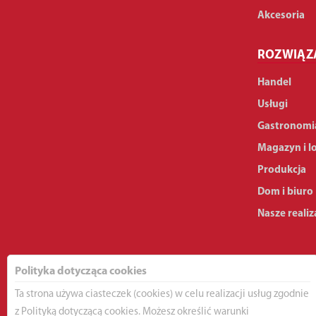
Akcesoria
ROZWIĄZ
Handel
Usługi
Gastronomi
Magazyn i l
Produkcja
Dom i biuro
Nasze realiz
Polityka dotycząca cookies
Ta strona używa ciasteczek (cookies) w celu realizacji usług zgodnie
z Polityką dotyczącą cookies. Możesz określić warunki