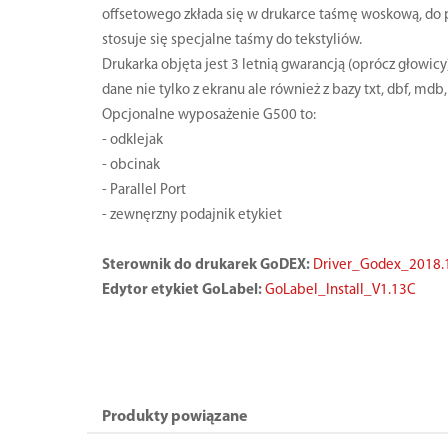
offsetowego zkłada się w drukarce taśmę woskową, do 
stosuje się specjalne taśmy do tekstyliów.
Drukarka objęta jest 3 letnią gwarancją (oprócz głowic
dane nie tylko z ekranu ale również z bazy txt, dbf, mdb, s
Opcjonalne wyposażenie G500 to:
- odklejak
- obcinak
- Parallel Port
- zewnęrzny podajnik etykiet
Sterownik do drukarek GoDEX:
Driver_Godex_2018.
Edytor etykiet GoLabel:
GoLabel_Install_V1.13C
Produkty powiązane