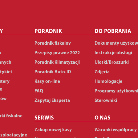
Y
PORADNIK
DO POBRANIA
Poradnik fiskalny
Dokumenty użytkow
a
Przepisy prawne 2022
Instrukcje obsługi
anych
Poradnik Klimatyzacji
Ulotki/Broszurki
tykiet
Poradnik Auto-ID
Zdjęcia
utery
Kasy on-line
Homologacje
e
FAQ
Programy użytkown
dów
Zapytaj Eksperta
Sterowniki
rki fiskalne
SERWIS
O NAS
Zakup nowej kasy
Warunki współpracy
ksploatacyjne