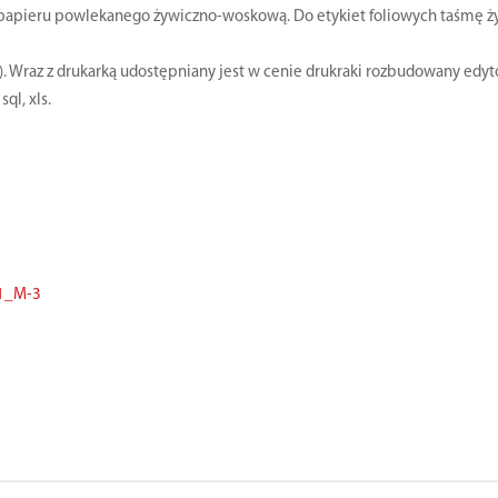
papieru powlekanego żywiczno-woskową. Do etykiet foliowych taśmę ży
y). Wraz z drukarką udostępniany jest w cenie drukraki rozbudowany ed
ql, xls.
1_M-3