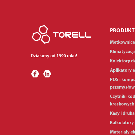
PRODUKT
Metkownice
Klimatyzacj
Działamy od 1990 roku!
Kolektory d
Aplikatory e
POS i komp
przemysłow
Czytniki ko
kreskowych
Kasy i druka
Kalkulatory
Materiały e