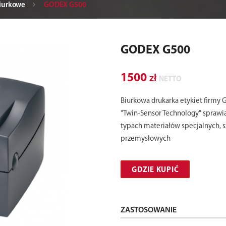
iurkowe
GODEX G500
GODEX G500
1500
zł
NETTO
Biurkowa drukarka etykiet firmy 
"Twin-Sensor Technology" sprawia
typach materiałów specjalnych, 
przemysłowych
GDZIE KUPIĆ
ZASTOSOWANIE