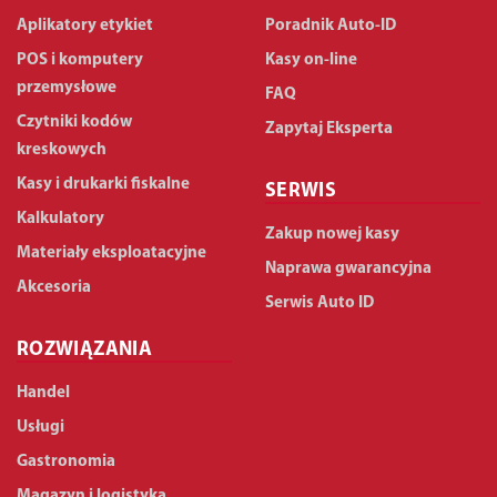
Aplikatory etykiet
Poradnik Auto-ID
POS i komputery
Kasy on-line
przemysłowe
FAQ
Czytniki kodów
Zapytaj Eksperta
kreskowych
Kasy i drukarki fiskalne
SERWIS
Kalkulatory
Zakup nowej kasy
Materiały eksploatacyjne
Naprawa gwarancyjna
Akcesoria
Serwis Auto ID
ROZWIĄZANIA
Handel
Usługi
Gastronomia
Magazyn i logistyka