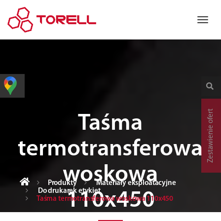
Zestawienie ofert
Taśma
termotransferowa
woskowa
Produkty
Materiały eksploatacyjne
Do drukarek etykiet
110x450
Taśma termotransferowa woskowa 110x450