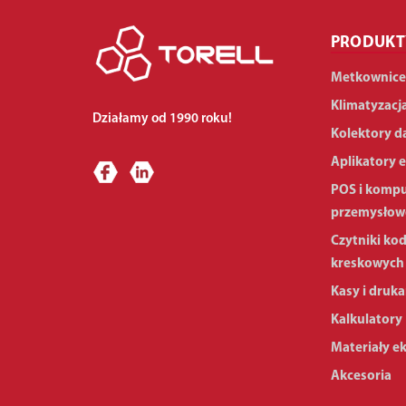
PRODUKT
Metkownice
Klimatyzacj
Działamy od 1990 roku!
Kolektory d
Aplikatory e
POS i komp
przemysłow
Czytniki ko
kreskowych
Kasy i druka
Kalkulatory
Materiały e
Akcesoria