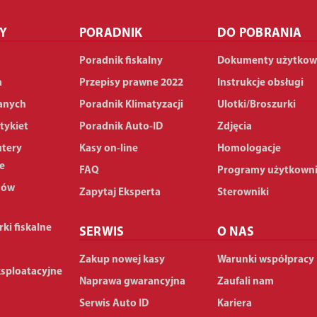
Y
PORADNIK
DO POBRANIA
Poradnik fiskalny
Dokumenty użytkow
a
Przepisy prawne 2022
Instrukcje obsługi
anych
Poradnik Klimatyzacji
Ulotki/Broszurki
tykiet
Poradnik Auto-ID
Zdjęcia
utery
Kasy on-line
Homologacje
e
FAQ
Programy użytkown
dów
Zapytaj Eksperta
Sterowniki
rki fiskalne
SERWIS
O NAS
Zakup nowej kasy
Warunki współpracy
ksploatacyjne
Naprawa gwarancyjna
Zaufali nam
Serwis Auto ID
Kariera