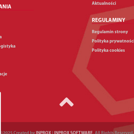
Aktualności
ANIA
REGULAMINY
Regulamin strony
a
Polityka prywatnośc
ogistyka
Polityka cookies
acje
©2025 Created by
INPROX
|
INPROX SOFTWARE
. All Rights Reserved.