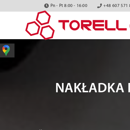
Pn - Pt 8:00 - 16:00
+48 607 571 
NAKŁADKA 