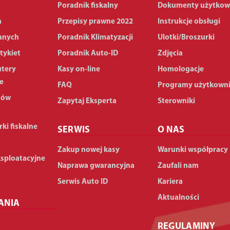
Poradnik fiskalny
Dokumenty użytkow
a
Przepisy prawne 2022
Instrukcje obsługi
anych
Poradnik Klimatyzacji
Ulotki/Broszurki
tykiet
Poradnik Auto-ID
Zdjęcia
utery
Kasy on-line
Homologacje
e
FAQ
Programy użytkown
dów
Zapytaj Eksperta
Sterowniki
rki fiskalne
SERWIS
O NAS
Zakup nowej kasy
Warunki współpracy
ksploatacyjne
Naprawa gwarancyjna
Zaufali nam
Serwis Auto ID
Kariera
Aktualności
ANIA
REGULAMINY