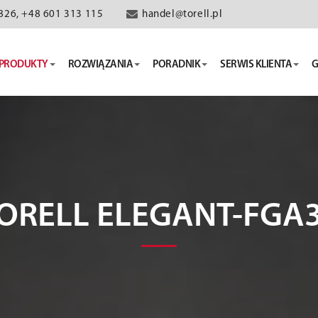
826, +48 601 313 115
handel@torell.pl
PRODUKTY
ROZWIĄZANIA
PORADNIK
SERWIS KLIENTA
G
ORELL ELEGANT-FGA