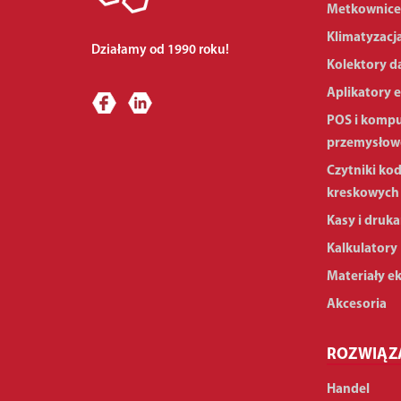
Metkownice
Klimatyzacj
Działamy od 1990 roku!
Kolektory d
Aplikatory e
POS i komp
przemysłow
Czytniki ko
kreskowych
Kasy i druka
Kalkulatory
Materiały e
Akcesoria
ROZWIĄZ
Handel