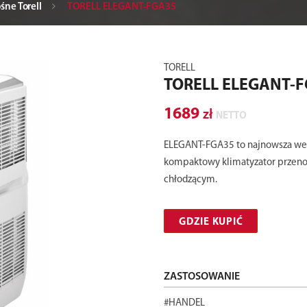
śne Torell
TORELL ELEGANT-FGA35
TORELL
TORELL ELEGANT-
1689
zł
NETTO
ELEGANT-FGA35 to najnowsza we
kompaktowy klimatyzator przeno
chłodzącym.
GDZIE KUPIĆ
ZASTOSOWANIE
#HANDEL