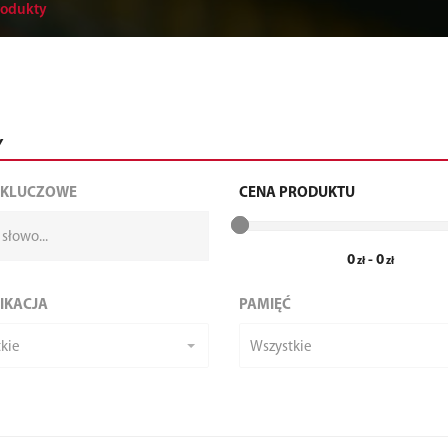
rodukty
Y
 KLUCZOWE
CENA PRODUKTU
0
-
0
IKACJA
PAMIĘĆ
kie
Wszystkie