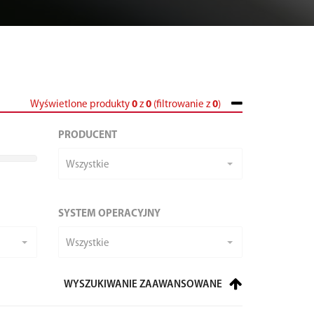
Wyświetlone produkty
0
z
0
(filtrowanie z
0
)
PRODUCENT
Wszystkie
SYSTEM OPERACYJNY
Wszystkie
WYSZUKIWANIE ZAAWANSOWANE