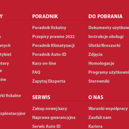
Y
PORADNIK
DO POBRANIA
Poradnik fiskalny
Dokumenty użytkow
a
Przepisy prawne 2022
Instrukcje obsługi
anych
Poradnik Klimatyzacji
Ulotki/Broszurki
tykiet
Poradnik Auto-ID
Zdjęcia
utery
Kasy on-line
Homologacje
e
FAQ
Programy użytkown
dów
Zapytaj Eksperta
Sterowniki
rki fiskalne
SERWIS
O NAS
Zakup nowej kasy
Warunki współpracy
ksploatacyjne
Naprawa gwarancyjna
Zaufali nam
Serwis Auto ID
Kariera