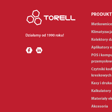
PRODUKT
Metkownice
Klimatyzacj
Działamy od 1990 roku!
Kolektory d
Aplikatory e
POS i komp
przemysłow
Czytniki ko
kreskowych
Kasy i druka
Kalkulatory
Materiały e
Akcesoria