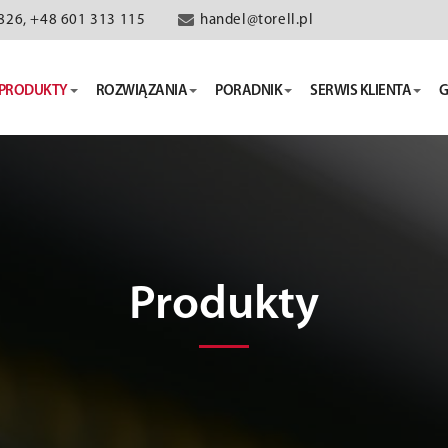
826, +48 601 313 115
handel@torell.pl
PRODUKTY
ROZWIĄZANIA
PORADNIK
SERWIS KLIENTA
G
Produkty