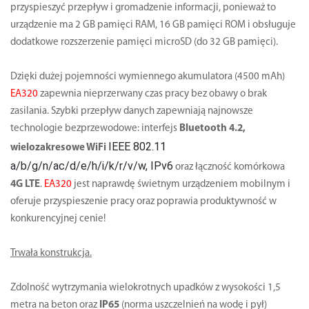
przyspieszyć przepływ i gromadzenie informacji, ponieważ to
urządzenie ma 2 GB pamięci RAM, 16 GB pamięci ROM i obsługuje
dodatkowe rozszerzenie pamięci microSD (do 32 GB pamięci).
Dzięki dużej pojemności wymiennego akumulatora (4500 mAh)
EA320
zapewnia nieprzerwany czas pracy bez obawy o brak
zasilania. Szybki przepływ danych zapewniają najnowsze
technologie bezprzewodowe: interfejs
Bluetooth 4.2,
IEEE 802.11
wielozakresowe WiFi
a/b/g/n/ac/d/e/h/i/k/r/v/w, IPv6
oraz łączność komórkowa
4G LTE
.
EA320
jest naprawdę świetnym urządzeniem mobilnym i
oferuje przyspieszenie pracy oraz poprawia produktywność w
konkurencyjnej cenie!
Trwała konstrukcja.
Zdolność wytrzymania wielokrotnych upadków z wysokości 1,5
metra na beton oraz
IP65
(norma uszczelnień na wodę i pył)