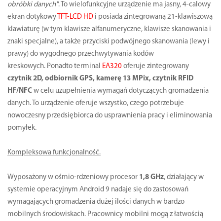
obróbki danych"
. To wielofunkcyjne urządzenie ma jasny, 4-calowy
ekran dotykowy
TFT-LCD HD
i posiada zintegrowaną 21-klawiszową
klawiaturę (w tym klawisze alfanumeryczne, klawisze skanowania i
znaki specjalne), a także przyciski podwójnego skanowania (lewy i
prawy) do wygodnego przechwytywania kodów
kreskowych. Ponadto terminal
EA320
oferuje zintegrowany
czytnik 2D, odbiornik GPS, kamerę 13 MPix, czytnik RFID
HF/NFC
w celu uzupełnienia wymagań dotyczących gromadzenia
danych. To urządzenie oferuje wszystko, czego potrzebuje
nowoczesny przedsiębiorca do usprawnienia pracy i eliminowania
pomyłek.
Kompleksowa funkcjonalność.
Wyposażony w ośmio-rdzeniowy procesor
1,8 GHz
, działający w
systemie operacyjnym Android 9 nadaje się do zastosowań
wymagających gromadzenia dużej ilości danych w bardzo
mobilnych środowiskach. Pracownicy mobilni mogą z łatwością