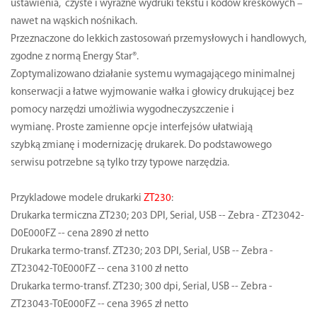
ustawienia, czyste i wyraźne wydruki tekstu i kodów kreskowych –
nawet na wąskich nośnikach.
Przeznaczone do lekkich zastosowań przemysłowych i handlowych,
zgodne z normą Energy Star®.
Zoptymalizowano działanie systemu wymagającego minimalnej
konserwacji a łatwe wyjmowanie wałka i głowicy drukującej bez
pomocy narzędzi umożliwia wygodneczyszczenie i
wymianę. Proste zamienne opcje interfejsów ułatwiają
szybką zmianę i modernizację drukarek. Do podstawowego
serwisu potrzebne są tylko trzy typowe narzędzia.
Przykladowe modele drukarki
ZT230
:
Drukarka termiczna ZT230; 203 DPI, Serial, USB -- Zebra - ZT23042-
D0E000FZ -- cena 2890 zł netto
Drukarka termo-transf. ZT230; 203 DPI, Serial, USB -- Zebra -
ZT23042-T0E000FZ -- cena 3100 zł netto
Drukarka termo-transf. ZT230; 300 dpi, Serial, USB -- Zebra -
ZT23043-T0E000FZ -- cena 3965 zł netto