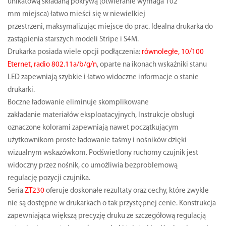
unikatową składaną pokrywą (otwieranie wymaga 102
mm miejsca) łatwo mieści się w niewielkiej
przestrzeni, maksymalizując miejsce do prac. Idealna drukarka do
zastąpienia starszych modeli Stripe i S4M.
Drukarka posiada wiele opcji podłączenia:
równoległe, 10/100
Eternet, radio 802.11a/b/g/n
, oparte na ikonach wskaźniki stanu
LED zapewniają szybkie i łatwo widoczne informacje o stanie
drukarki.
Boczne ładowanie eliminuje skomplikowane
zakładanie materiałów eksploatacyjnych, Instrukcje obsługi
oznaczone kolorami zapewniają nawet początkującym
użytkownikom proste ładowanie taśmy i nośników dzięki
wizualnym wskazówkom. Podświetlony ruchomy czujnik jest
widoczny przez nośnik, co umożliwia bezproblemową
regulację pozycji czujnika.
Seria
ZT230
oferuje doskonałe rezultaty oraz cechy, które zwykle
nie są dostępne w drukarkach o tak przystępnej cenie. Konstrukcja
zapewniająca większą precyzję druku ze szczegółową regulacją