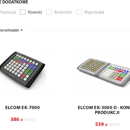
E DODATKOWE
Promocja
Nowość
Bestseller
Wyprzedaż
ne sortowanie
ELCOM EK-7000
ELCOM EK-3000 D - KON
PRODUKCJI
386
zł
NETTO
539
zł
NETTO