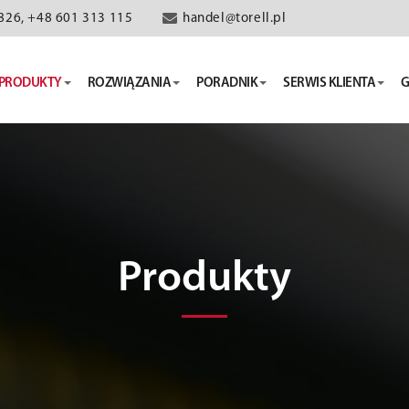
826, +48 601 313 115
handel@torell.pl
PRODUKTY
ROZWIĄZANIA
PORADNIK
SERWIS KLIENTA
G
Produkty