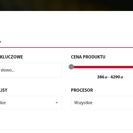
Y
 KLUCZOWE
CENA PRODUKTU
386
-
4290
EJSY
PROCESOR
kie
Wszystkie