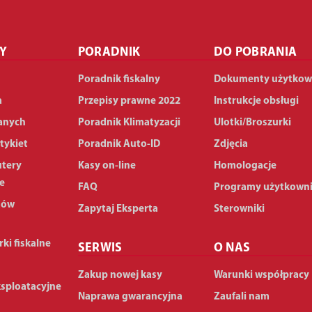
Y
PORADNIK
DO POBRANIA
Poradnik fiskalny
Dokumenty użytkow
a
Przepisy prawne 2022
Instrukcje obsługi
anych
Poradnik Klimatyzacji
Ulotki/Broszurki
tykiet
Poradnik Auto-ID
Zdjęcia
utery
Kasy on-line
Homologacje
e
FAQ
Programy użytkown
dów
Zapytaj Eksperta
Sterowniki
rki fiskalne
SERWIS
O NAS
Zakup nowej kasy
Warunki współpracy
ksploatacyjne
Naprawa gwarancyjna
Zaufali nam