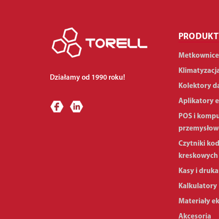
PRODUKT
Metkownice
Klimatyzacj
Działamy od 1990 roku!
Kolektory d
Aplikatory e
POS i komp
przemysłow
Czytniki ko
kreskowych
Kasy i druka
Kalkulatory
Materiały e
Akcesoria