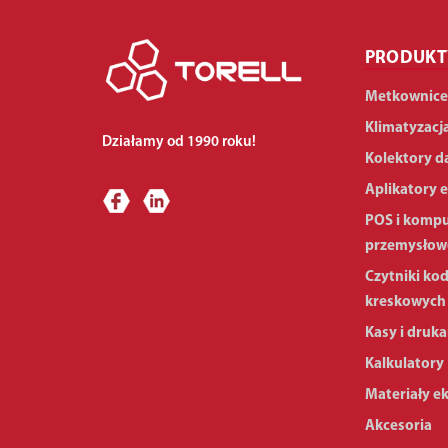
PRODUKT
Metkownice
Klimatyzacj
Działamy od 1990 roku!
Kolektory d
Aplikatory e
POS i komp
przemysłow
Czytniki ko
kreskowych
Kasy i druka
Kalkulatory
Materiały e
Akcesoria