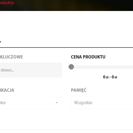
rodukty
Y
 KLUCZOWE
CENA PRODUKTU
0
-
0
IKACJA
PAMIĘĆ
kie
Wszystkie