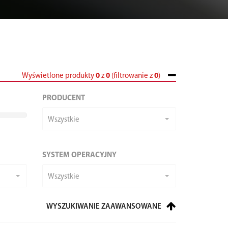
Wyświetlone produkty
0
z
0
(filtrowanie z
0
)
PRODUCENT
Wszystkie
SYSTEM OPERACYJNY
Wszystkie
WYSZUKIWANIE ZAAWANSOWANE