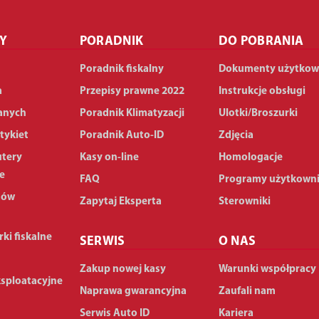
Y
PORADNIK
DO POBRANIA
Poradnik fiskalny
Dokumenty użytkow
a
Przepisy prawne 2022
Instrukcje obsługi
anych
Poradnik Klimatyzacji
Ulotki/Broszurki
tykiet
Poradnik Auto-ID
Zdjęcia
utery
Kasy on-line
Homologacje
e
FAQ
Programy użytkown
dów
Zapytaj Eksperta
Sterowniki
rki fiskalne
SERWIS
O NAS
Zakup nowej kasy
Warunki współpracy
ksploatacyjne
Naprawa gwarancyjna
Zaufali nam
Serwis Auto ID
Kariera