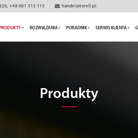
826, +48 601 313 115
handel@torell.pl
PRODUKTY
ROZWIĄZANIA
PORADNIK
SERWIS KLIENTA
G
Produkty