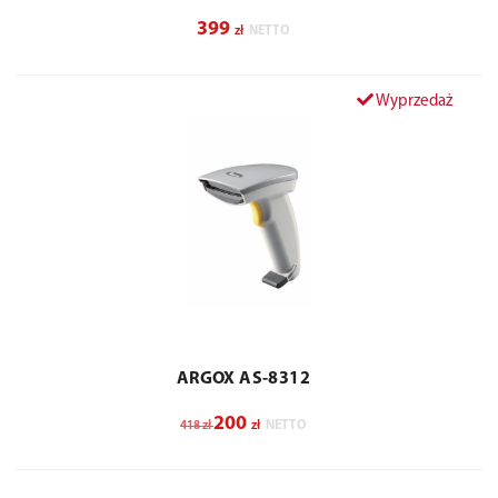
399
zł
NETTO
Wyprzedaż
ARGOX AS-8312
200
zł
zł
NETTO
418