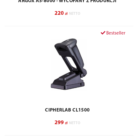
ARGOX AS-8000 - WYCOFANY Z PRODUKCJI
220
zł
NETTO
Bestseller
CIPHERLAB CL1500
299
zł
NETTO