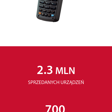
2.3
MLN
SPRZEDANYCH URZĄDZEŃ
700