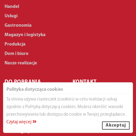
Handel
Usługi
Gastronomia
Magazyn i logistyka
Produkcja
Dom i biuro
Nasze realizacje
DO POBRANIA
KONTAKT
Polityka dotycząca cookies
TORELL - Danuta Wingert
Dokumenty użytkownika
Ta strona używa ciasteczek (cookies) w celu realizacji usług
Spółka Komandytowo-Akcyjna
Instrukcje obsługi
zgodnie z Polityką dotyczącą cookies. Możesz określić warunki
Marcowa 4A
Ulotki/Broszurki
przechowywania lub dostępu do cookie w Twojej przeglądarce.
80-178 Gdańsk
Czytaj więcej
Zdjęcia
Akceptuj
Homologacje