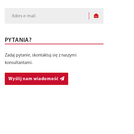
PYTANIA?
Zadaj pytanie, skontaktuj się z naszymi
konsultantami.
60 X 40 - TORELL gra dla Wielkiej
No
Wyślij nam wiadomość
Orkiestry Świątecznej Pomocy!