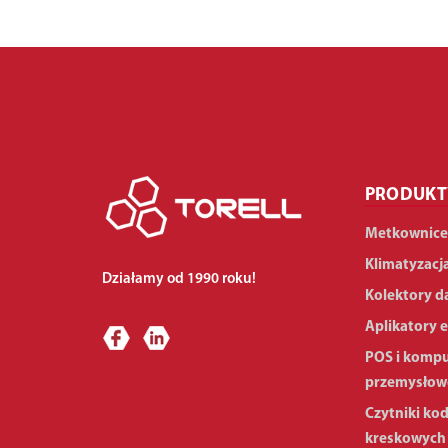
PRODUKT
Metkownice
Klimatyzacj
Działamy od 1990 roku!
Kolektory d
Aplikatory e
POS i komp
przemysłow
Czytniki ko
kreskowych