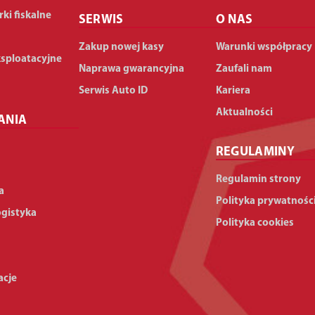
rki fiskalne
SERWIS
O NAS
Zakup nowej kasy
Warunki współpracy
ksploatacyjne
Naprawa gwarancyjna
Zaufali nam
Serwis Auto ID
Kariera
Aktualności
ANIA
REGULAMINY
Regulamin strony
a
Polityka prywatnośc
ogistyka
Polityka cookies
acje