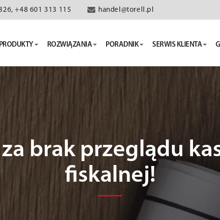
826, +48 601 313 115
handel@torell.pl
PRODUKTY
ROZWIĄZANIA
PORADNIK
SERWIS KLIENTA
G
 za brak przeglądu ka
fiskalnej!