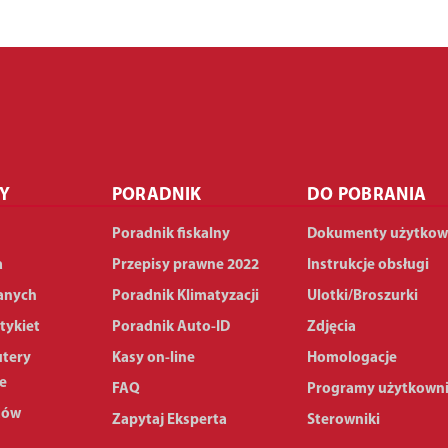
Y
PORADNIK
DO POBRANIA
Poradnik fiskalny
Dokumenty użytkow
a
Przepisy prawne 2022
Instrukcje obsługi
anych
Poradnik Klimatyzacji
Ulotki/Broszurki
tykiet
Poradnik Auto-ID
Zdjęcia
utery
Kasy on-line
Homologacje
e
FAQ
Programy użytkown
dów
Zapytaj Eksperta
Sterowniki