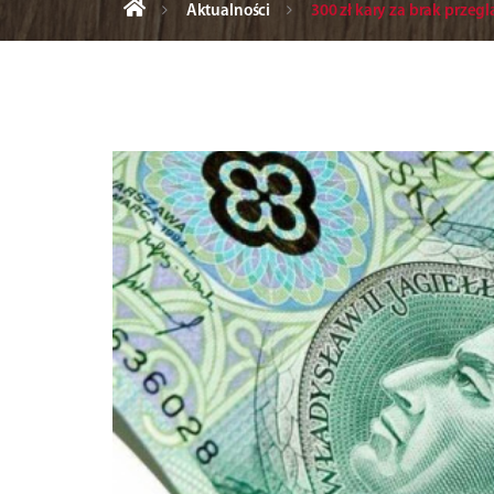
Aktualności
300 zł kary za brak przegl