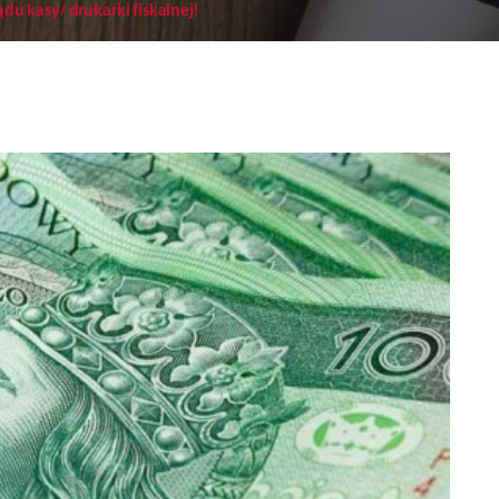
ądu kasy/ drukarki fiskalnej!