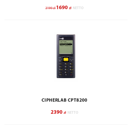
1690
zł
zł
NETTO
2190
CIPHERLAB CPT8200
2390
zł
NETTO