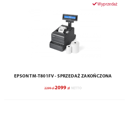
Wyprzedaż
EPSON TM-T801FV - SPRZEDAŻ ZAKOŃCZONA
2099
zł
zł
NETTO
2299