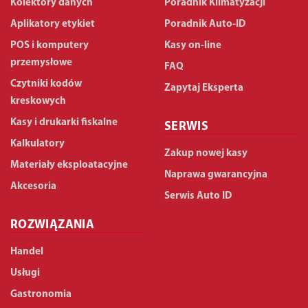
Kolektory danych
Poradnik Klimatyzacji
Aplikatory etykiet
Poradnik Auto-ID
POS i komputery
Kasy on-line
przemysłowe
FAQ
Czytniki kodów
Zapytaj Eksperta
kreskowych
Kasy i drukarki fiskalne
SERWIS
Kalkulatory
Zakup nowej kasy
Materiały eksploatacyjne
Naprawa gwarancyjna
Akcesoria
Serwis Auto ID
ROZWIĄZANIA
Handel
Usługi
Gastronomia