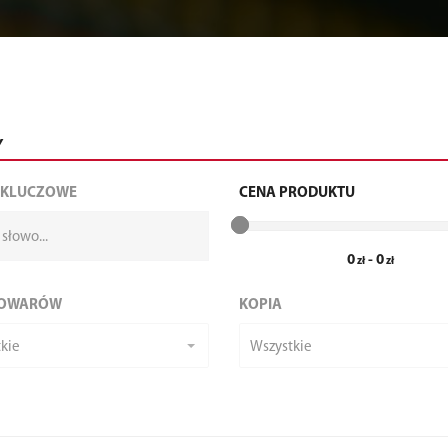
Y
 KLUCZOWE
CENA PRODUKTU
0
-
0
TOWARÓW
KOPIA
kie
Wszystkie