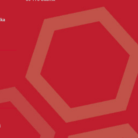
ika
i