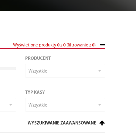
Wyświetlone produkty
0
z
0
(filtrowanie z
0
)
PRODUCENT
Wszystkie
TYP KASY
Wszystkie
WYSZUKIWANIE ZAAWANSOWANE