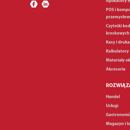
Aplikatory e
POS i komp
przemysłow
Czytniki ko
kreskowych
Kasy i druka
Kalkulatory
Materiały e
Akcesoria
ROZWIĄZ
Handel
Usługi
Gastronomi
Magazyn i l