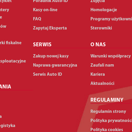
tykiet
Poradnik Auto-ID
Zdjęcia
utery
Kasy on-line
Homologacje
e
FAQ
Programy użytkown
dów
Zapytaj Eksperta
Sterowniki
rki fiskalne
SERWIS
O NAS
Zakup nowej kasy
Warunki współpracy
ksploatacyjne
Naprawa gwarancyjna
Zaufali nam
Serwis Auto ID
Kariera
Aktualności
ANIA
REGULAMINY
Regulamin strony
a
Polityka prywatnośc
ogistyka
Polityka cookies