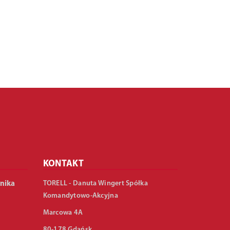
KONTAKT
TORELL - Danuta Wingert Spółka
nika
Komandytowo-Akcyjna
Marcowa 4A
80-178 Gdańsk