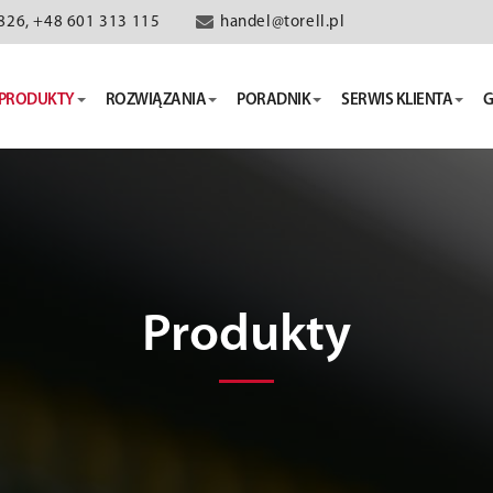
826, +48 601 313 115
handel@torell.pl
PRODUKTY
ROZWIĄZANIA
PORADNIK
SERWIS KLIENTA
G
Produkty