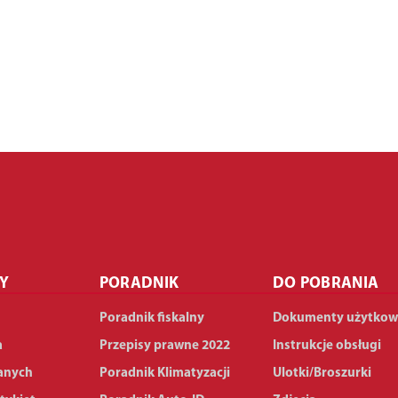
Y
PORADNIK
DO POBRANIA
Poradnik fiskalny
Dokumenty użytkow
a
Przepisy prawne 2022
Instrukcje obsługi
anych
Poradnik Klimatyzacji
Ulotki/Broszurki