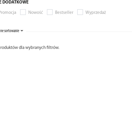
E DODATKOWE
Promocja
Nowość
Bestseller
Wyprzedaż
ne sortowanie
produktów dla wybranych filtrów.