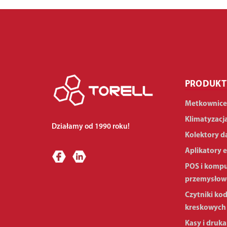
PRODUKT
Metkownice
Klimatyzacj
Działamy od 1990 roku!
Kolektory d
Aplikatory e
POS i komp
przemysłow
Czytniki ko
kreskowych
Kasy i druka