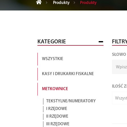
Produkty
Produkty
KATEGORIE
FILTR
SŁOWO
WSZYSTKIE
KASY I DRUKARKI FISKALNE
ILOŚĆ 
METKOWNICE
Wszyst
TEKSTYLNE/NUMERATORY
I RZĘDOWE
II RZĘDOWE
III RZĘDOWE