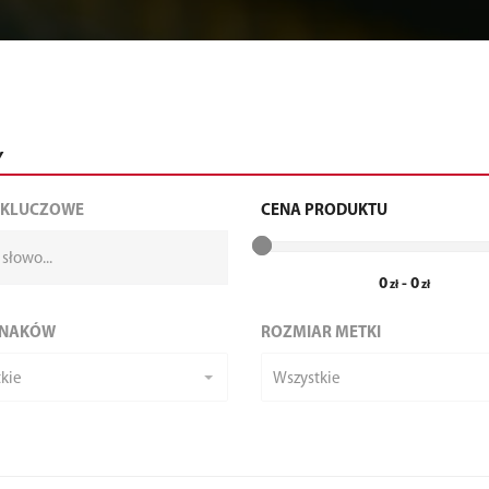
Y
 KLUCZOWE
CENA PRODUKTU
0
-
0
ZNAKÓW
ROZMIAR METKI
kie
Wszystkie