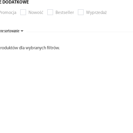
E DODATKOWE
Promocja
Nowość
Bestseller
Wyprzedaż
ne sortowanie
produktów dla wybranych filtrów.