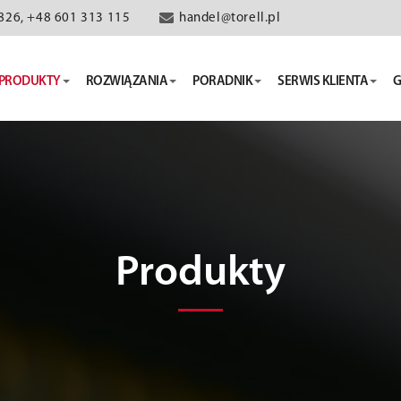
826, +48 601 313 115
handel@torell.pl
PRODUKTY
ROZWIĄZANIA
PORADNIK
SERWIS KLIENTA
G
Produkty