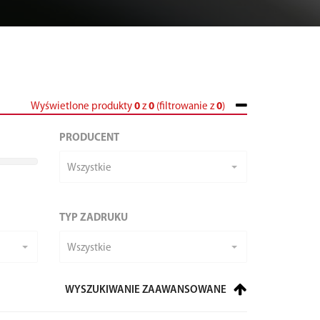
Wyświetlone produkty
0
z
0
(filtrowanie z
0
)
PRODUCENT
Wszystkie
TYP ZADRUKU
Wszystkie
WYSZUKIWANIE ZAAWANSOWANE