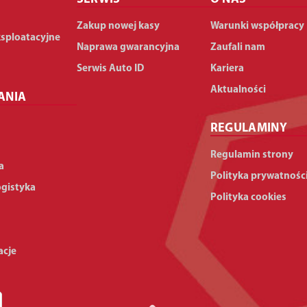
Zakup nowej kasy
Warunki współpracy
ksploatacyjne
Naprawa gwarancyjna
Zaufali nam
Serwis Auto ID
Kariera
Aktualności
ANIA
REGULAMINY
Regulamin strony
a
Polityka prywatnośc
ogistyka
Polityka cookies
acje