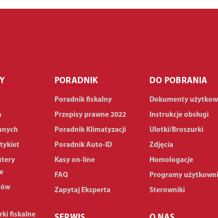
Y
PORADNIK
DO POBRANIA
Poradnik fiskalny
Dokumenty użytkow
a
Przepisy prawne 2022
Instrukcje obsługi
anych
Poradnik Klimatyzacji
Ulotki/Broszurki
tykiet
Poradnik Auto-ID
Zdjęcia
utery
Kasy on-line
Homologacje
e
FAQ
Programy użytkown
dów
Zapytaj Eksperta
Sterowniki
rki fiskalne
SERWIS
O NAS