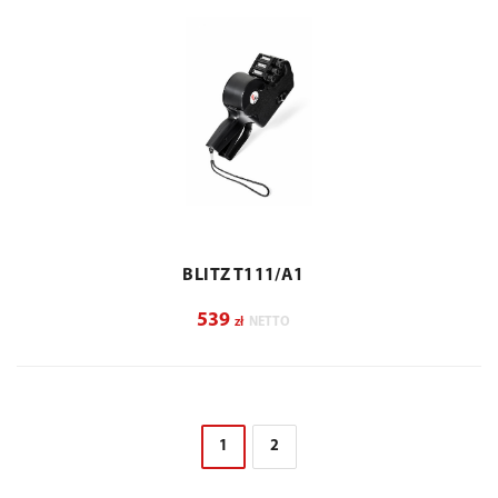
BLITZ T111/A1
539
zł
NETTO
1
2