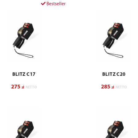
Bestseller
BLITZ C17
BLITZ C20
275
285
zł
NETTO
zł
NETTO