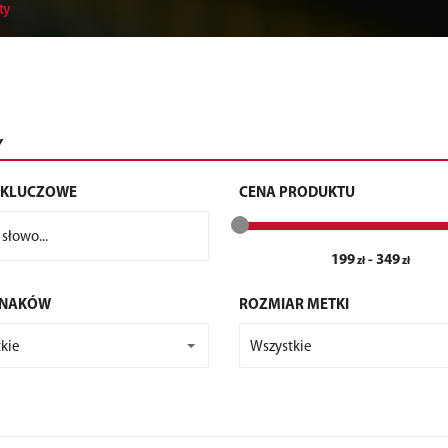
ty
Y
 KLUCZOWE
CENA PRODUKTU
199
-
349
ZNAKÓW
ROZMIAR METKI
kie
Wszystkie