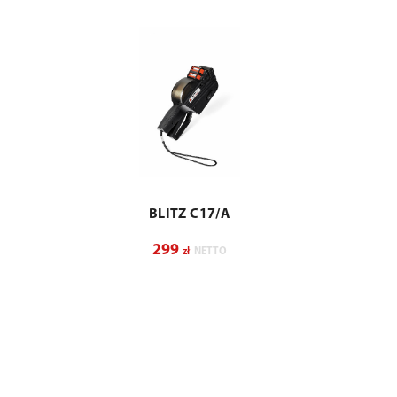
BLITZ C17/A
299
zł
NETTO