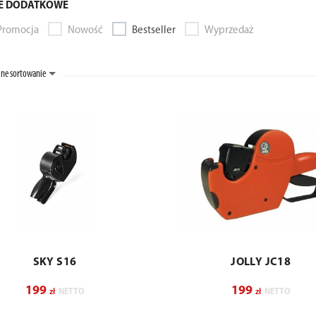
E DODATKOWE
Promocja
Nowość
Bestseller
Wyprzedaż
ne sortowanie
SKY S16
JOLLY JC18
199
199
zł
NETTO
zł
NETTO