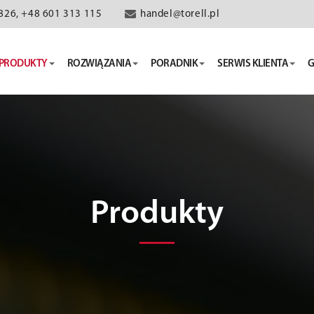
826, +48 601 313 115
handel@torell.pl
PRODUKTY
ROZWIĄZANIA
PORADNIK
SERWIS KLIENTA
G
Produkty