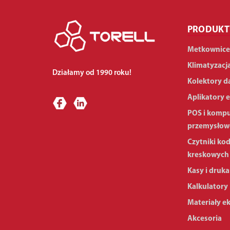
PRODUKT
Metkownice
Klimatyzacj
Działamy od 1990 roku!
Kolektory d
Aplikatory e
POS i komp
przemysłow
Czytniki ko
kreskowych
Kasy i druka
Kalkulatory
Materiały e
Akcesoria