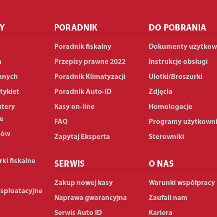
Y
PORADNIK
DO POBRANIA
Poradnik fiskalny
Dokumenty użytkow
a
Przepisy prawne 2022
Instrukcje obsługi
anych
Poradnik Klimatyzacji
Ulotki/Broszurki
tykiet
Poradnik Auto-ID
Zdjęcia
utery
Kasy on-line
Homologacje
e
FAQ
Programy użytkown
dów
Zapytaj Eksperta
Sterowniki
rki fiskalne
SERWIS
O NAS
Zakup nowej kasy
Warunki współpracy
ksploatacyjne
Naprawa gwarancyjna
Zaufali nam
Serwis Auto ID
Kariera