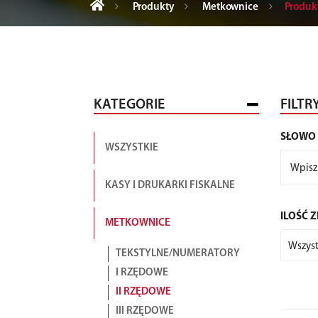
Produkty
Metkownice
Produk
KATEGORIE
FILTR
SŁOWO
WSZYSTKIE
KASY I DRUKARKI FISKALNE
ILOŚĆ 
METKOWNICE
Wszyst
TEKSTYLNE/NUMERATORY
I RZĘDOWE
II RZĘDOWE
III RZĘDOWE