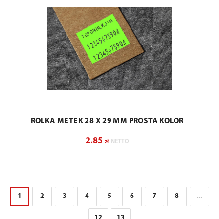
ROLKA METEK 28 X 29 MM PROSTA KOLOR
2.85
zł
NETTO
1
2
3
4
5
6
7
8
...
12
13