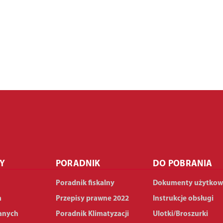
Y
PORADNIK
DO POBRANIA
Poradnik fiskalny
Dokumenty użytkow
a
Przepisy prawne 2022
Instrukcje obsługi
anych
Poradnik Klimatyzacji
Ulotki/Broszurki