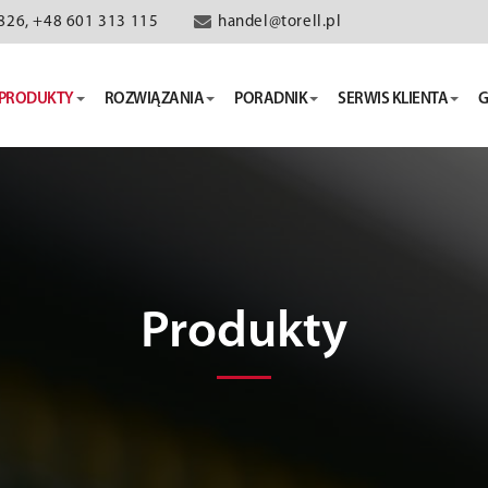
826, +48 601 313 115
handel@torell.pl
PRODUKTY
ROZWIĄZANIA
PORADNIK
SERWIS KLIENTA
G
Produkty