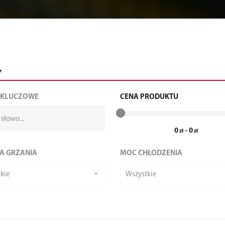
Y
 KLUCZOWE
CENA PRODUKTU
0
-
0
A GRZANIA
MOC CHŁODZENIA
kie
Wszystkie