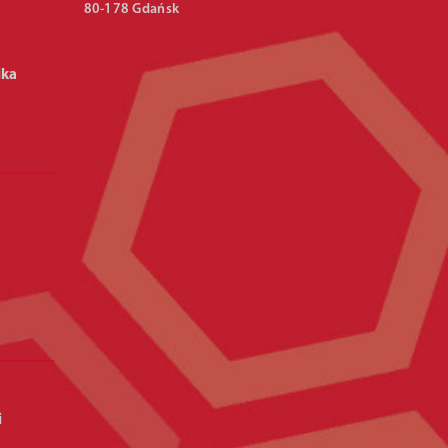
80-178 Gdańsk
ika
i