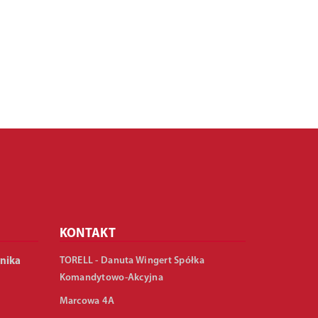
KONTAKT
TORELL - Danuta Wingert Spółka
nika
Komandytowo-Akcyjna
Marcowa 4A