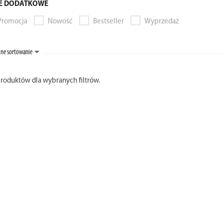
E DODATKOWE
Promocja
Nowość
Bestseller
Wyprzedaż
ne sortowanie
produktów dla wybranych filtrów.