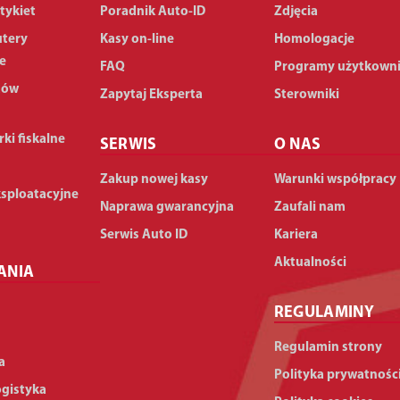
tykiet
Poradnik Auto-ID
Zdjęcia
utery
Kasy on-line
Homologacje
e
FAQ
Programy użytkown
dów
Zapytaj Eksperta
Sterowniki
rki fiskalne
SERWIS
O NAS
Zakup nowej kasy
Warunki współpracy
ksploatacyjne
Naprawa gwarancyjna
Zaufali nam
Serwis Auto ID
Kariera
Aktualności
ANIA
REGULAMINY
Regulamin strony
a
Polityka prywatnośc
ogistyka