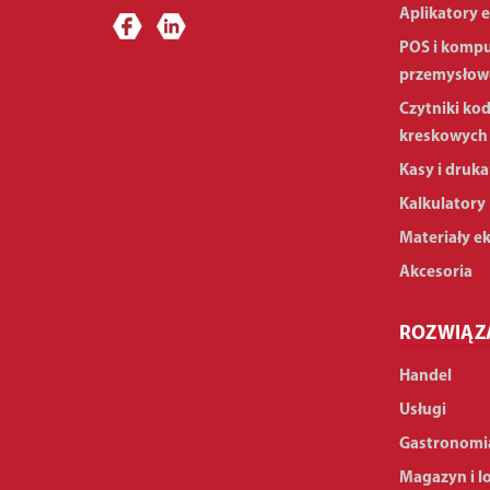
Aplikatory e
POS i komp
przemysłow
Czytniki ko
kreskowych
Kasy i druka
Kalkulatory
Materiały e
Akcesoria
ROZWIĄZ
Handel
Usługi
Gastronomi
Magazyn i l