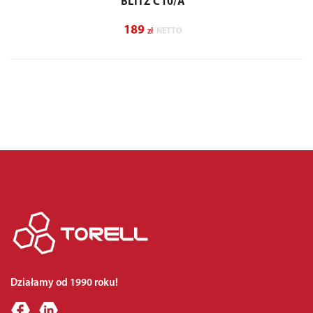
BLITZ C10/A
189
zł
NETTO
Działamy od 1990 roku!