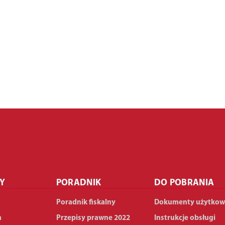
Y
PORADNIK
DO POBRANIA
Poradnik fiskalny
Dokumenty użytkow
a
Przepisy prawne 2022
Instrukcje obsługi