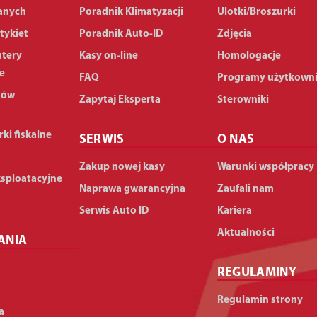
anych
Poradnik Klimatyzacji
Ulotki/Broszurki
tykiet
Poradnik Auto-ID
Zdjęcia
utery
Kasy on-line
Homologacje
e
FAQ
Programy użytkown
dów
Zapytaj Eksperta
Sterowniki
rki fiskalne
SERWIS
O NAS
Zakup nowej kasy
Warunki współpracy
ksploatacyjne
Naprawa gwarancyjna
Zaufali nam
Serwis Auto ID
Kariera
Aktualności
ANIA
REGULAMINY
Regulamin strony
a