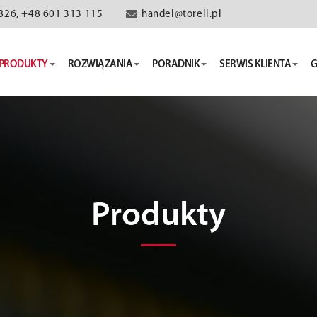
826, +48 601 313 115
handel@torell.pl
PRODUKTY
ROZWIĄZANIA
PORADNIK
SERWIS KLIENTA
G
Produkty