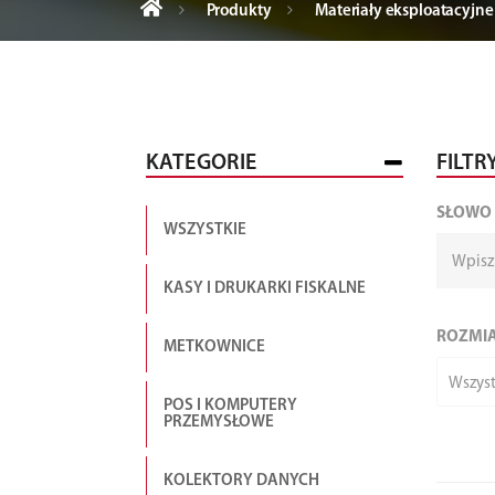
Produkty
Materiały eksploatacyjne
KATEGORIE
FILTR
SŁOWO
WSZYSTKIE
KASY I DRUKARKI FISKALNE
ROZMI
METKOWNICE
Wszyst
POS I KOMPUTERY
PRZEMYSŁOWE
KOLEKTORY DANYCH