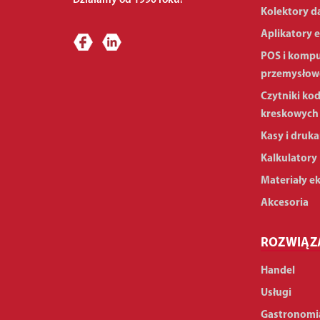
Działamy od 1990 roku!
Kolektory d
Aplikatory e
POS i komp
przemysłow
Czytniki ko
kreskowych
Kasy i druka
Kalkulatory
Materiały e
Akcesoria
ROZWIĄZ
Handel
Usługi
Gastronomi