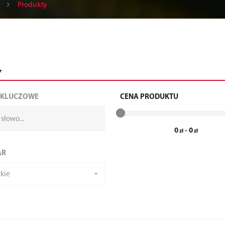
Produkty
Y
 KLUCZOWE
CENA PRODUKTU
0
-
0
AR
kie