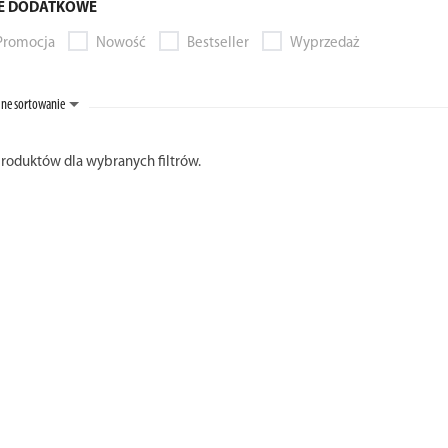
E DODATKOWE
Promocja
Nowość
Bestseller
Wyprzedaż
ne sortowanie
produktów dla wybranych filtrów.