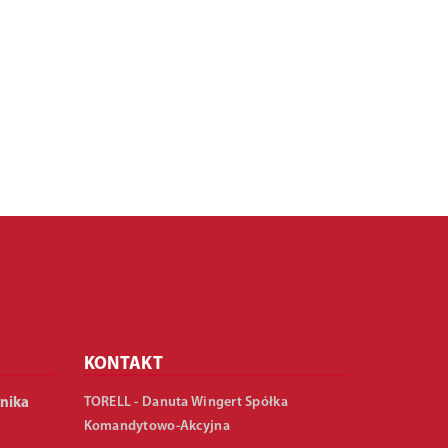
KONTAKT
TORELL - Danuta Wingert Spółka
nika
Komandytowo-Akcyjna