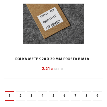
ROLKA METEK 28 X 29 MM PROSTA BIAŁA
2.21
zł
NETTO
1
2
3
4
5
6
7
8
9