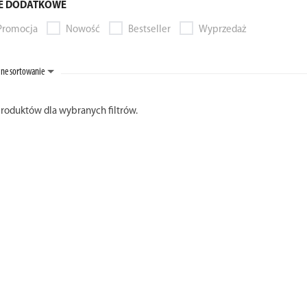
E DODATKOWE
Promocja
Nowość
Bestseller
Wyprzedaż
ne sortowanie
produktów dla wybranych filtrów.