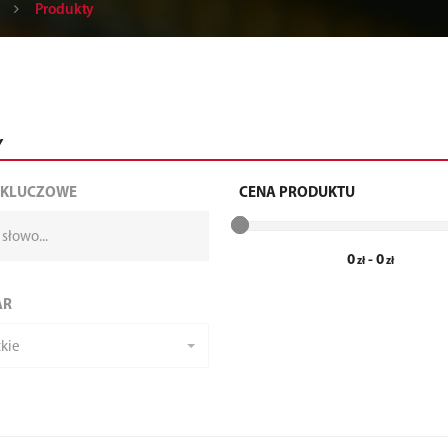
Produkty
Y
 KLUCZOWE
CENA PRODUKTU
0
-
0
AR
kie