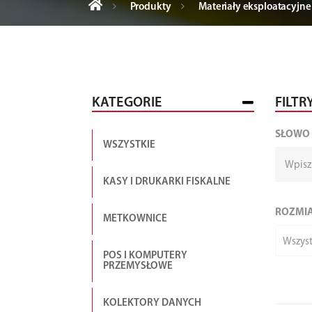
Produkty
Materiały eksploatacyjne
KATEGORIE
FILTR
SŁOWO
WSZYSTKIE
KASY I DRUKARKI FISKALNE
ROZMI
METKOWNICE
Wszyst
POS I KOMPUTERY
PRZEMYSŁOWE
KOLEKTORY DANYCH