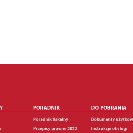
Y
PORADNIK
DO POBRANIA
Poradnik fiskalny
Dokumenty użytkow
a
Przepisy prawne 2022
Instrukcje obsługi