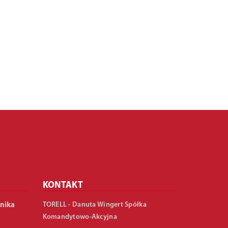
KONTAKT
TORELL - Danuta Wingert Spółka
nika
Komandytowo-Akcyjna