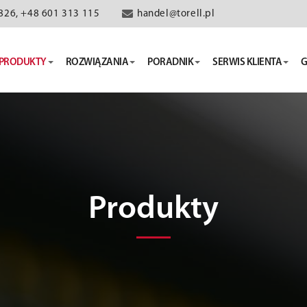
826, +48 601 313 115
handel@torell.pl
PRODUKTY
ROZWIĄZANIA
PORADNIK
SERWIS KLIENTA
G
Produkty