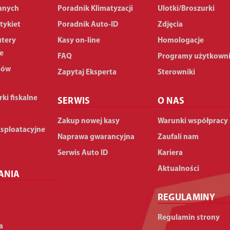
anych
Poradnik Klimatyzacji
Ulotki/Broszurki
tykiet
Poradnik Auto-ID
Zdjęcia
utery
Kasy on-line
Homologacje
e
FAQ
Programy użytkown
dów
Zapytaj Eksperta
Sterowniki
rki fiskalne
SERWIS
O NAS
Zakup nowej kasy
Warunki współpracy
ksploatacyjne
Naprawa gwarancyjna
Zaufali nam
Serwis Auto ID
Kariera
Aktualności
ANIA
REGULAMINY
Regulamin strony
a