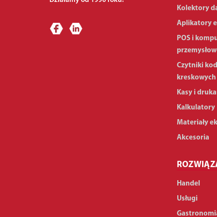
Działamy od 1990 roku!
Kolektory d
Aplikatory e
POS i komp
przemysłow
Czytniki ko
kreskowych
Kasy i druka
Kalkulatory
Materiały e
Akcesoria
ROZWIĄZ
Handel
Usługi
Gastronomi