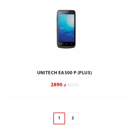
UNITECH EA500 P (PLUS)
2890
zł
NETTO
1
2